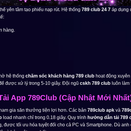
thể yên tâm tạo phiếu nạp rút. Hệ thống
789 club 24 7
áp dụng c
ế:
ân hàng.
nhờ hệ thống
chăm sóc khách hàng 789 club
hoạt động xuyên 
ể được xử lý trong 5-10 giây. Đội ngũ
cskh 789 club
luôn làm 
ải App 789Club (Cập Nhật Mới Nhất
ham gia săn thưởng tiện lợi hơn. Các bản
789club apk
và
789c
b
load nhanh chỉ trong 0.18 giây. Quy trình
hướng dẫn tải 789 
ng, được tối ưu hóa tuyệt đối cho cả PC và Smartphone. Dù anh e