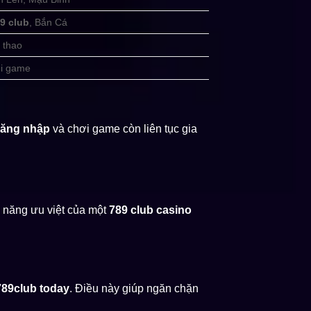
9 club
, Bắn Cá
 thao
ni game
đăng nhập
và chơi game còn liên tục gia
 năng ưu việt của một
789 club casino
789club today
. Điều này giúp ngăn chặn