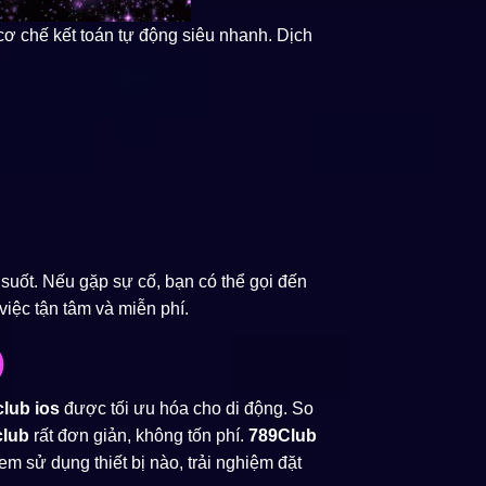
ơ chế kết toán tự động siêu nhanh. Dịch
suốt. Nếu gặp sự cố, bạn có thể gọi đến
việc tận tâm và miễn phí.
)
lub ios
được tối ưu hóa cho di động. So
club
rất đơn giản, không tốn phí.
789Club
m sử dụng thiết bị nào, trải nghiệm đặt