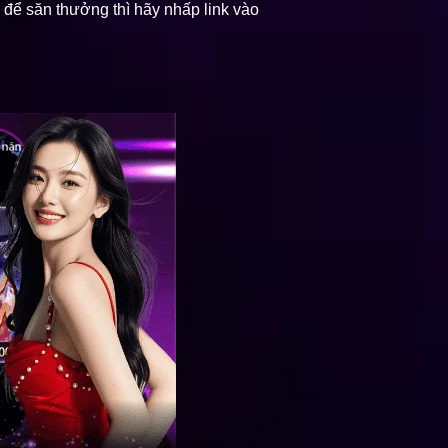
để săn thưởng thì hãy nhấp link vào