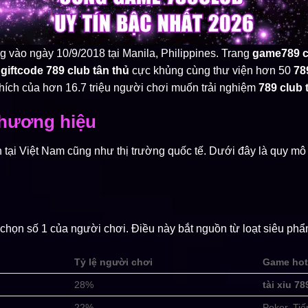
 vào ngày 10/9/2018 tại Manila, Philippines. Trang
game789 c
h
giftcode 789 club tân thủ
cực khủng cùng thư viện hơn 50
78
thích của hơn 16.7 triệu người chơi muốn trải nghiệm
789 club 
thương hiệu
 tại Việt Nam cũng như thị trường quốc tế. Dưới đây là quy mô
 chọn số 1 của người chơi. Điều này bắt nguồn từ loạt siêu ph
Tỷ lệ người chơi
Game ho
28%
tài xỉu 78
22%
Poker, Ti