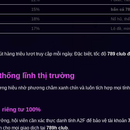
15%
bắn cá 78
18%
Nổ hũ, thể
17%
Lô đề, mi
út hàng triệu lượt truy cập mỗi ngày. Đặc biệt, tốc độ
789 club 
hống lĩnh thị trường
ng hiệu nhờ phương châm xanh chín và luôn tích hợp mọi tính
 riêng tư 100%
ởng, hội viên cần xác thực danh tính A2F để bảo vệ tài khoản
 cho mọi giao dịch tại
789h club
.