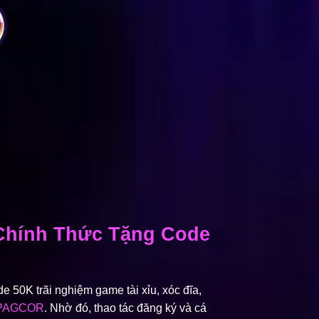
 Chính Thức Tặng Code
e 50K trãi nghiệm game tài xỉu, xóc đĩa,
PAGCOR
. Nhờ đó, thao tác đăng ký và cá