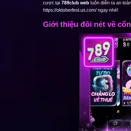
cược tại
789club web
luôn diễn ra an toà
https://oktoberfest.us.com/ ngay nhé!
Giới thiệu đôi nét về cổ