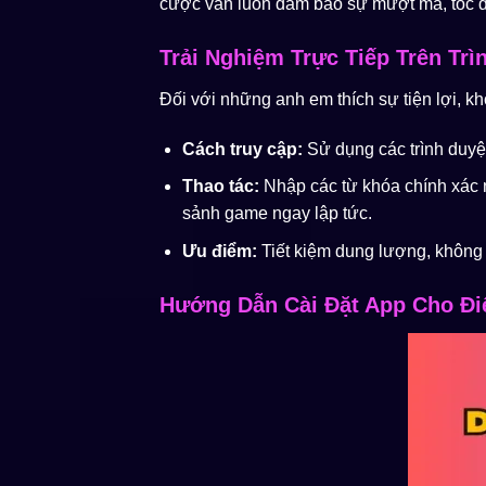
cược vẫn luôn đảm bảo sự mượt mà, tốc đ
Trải Nghiệm Trực Tiếp Trên Tr
Đối với những anh em thích sự tiện lợi, k
Cách truy cập:
Sử dụng các trình duyệ
Thao tác:
Nhập các từ khóa chính xác
sảnh game ngay lập tức.
Ưu điểm:
Tiết kiệm dung lượng, không 
Hướng Dẫn Cài Đặt App Cho Điệ