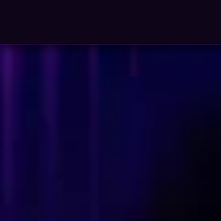
Bỏ
qua
nội
dung